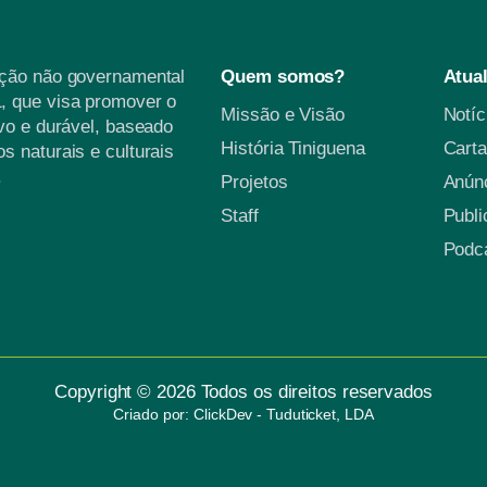
ação não governamental
Quem somos?
Atua
, que visa promover o
Missão e Visão
Notí
vo e durável, baseado
História Tiniguena
Carta
s naturais e culturais
.
Projetos
Anún
Staff
Publ
Podc
Copyright © 2026 Todos os direitos reservados
Criado por: ClickDev - Tuduticket, LDA