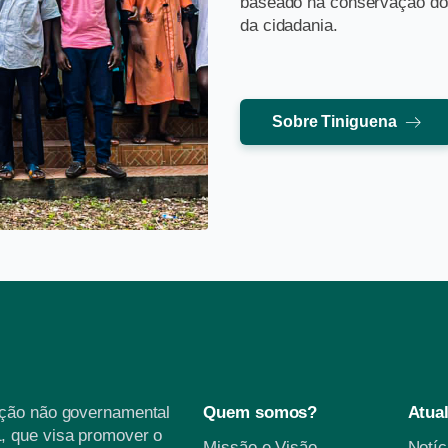
baseado na conservação dos 
da cidadania.
Sobre Tiniguena
ação não governamental
Quem somos?
Atua
, que visa promover o
Missão e Visão
Notí