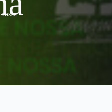
na
é nossa