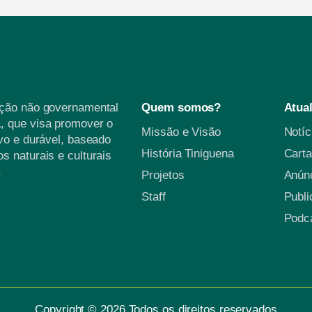
ação não governamental
Quem somos?
Atua
, que visa promover o
Missão e Visão
Notí
vo e durável, baseado
História Tiniguena
Carta
s naturais e culturais
.
Projetos
Anún
Staff
Publ
Podc
Copyright © 2026 Todos os direitos reservados