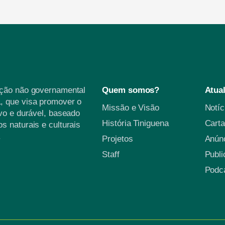
ação não governamental
Quem somos?
Atua
, que visa promover o
Missão e Visão
Notí
vo e durável, baseado
História Tiniguena
Carta
s naturais e culturais
.
Projetos
Anún
Staff
Publ
Podc