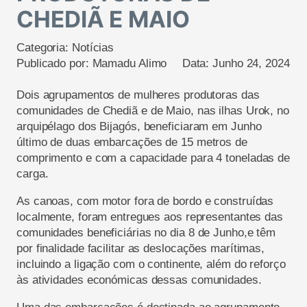
CHEDIÃ E MAIO
Categoria:
Notícias
Publicado por:
Mamadu Alimo
Data:
Junho 24, 2024
Dois agrupamentos de mulheres produtoras
d
as
comunidades
de
Chediã
e de Maio, nas ilhas
Urok
,
no
arquipélago dos Bijagós,
beneficiaram e
m Junho
último
de duas embarcações
de 15 metros de
comprimento e com
a
capacidade para 4 toneladas de
carga.
As canoas
, com motor fora de bordo
e
construídas
localmente, foram entregues aos representantes das
comunidades beneficiárias
no dia 8 de Junho,
e
t
ê
m
por finalidade
facilitar
as deslocações marítimas,
inclui
ndo
a ligação com
o continente, além do reforço
à
s atividades económicas
dessas comunidade
s
.