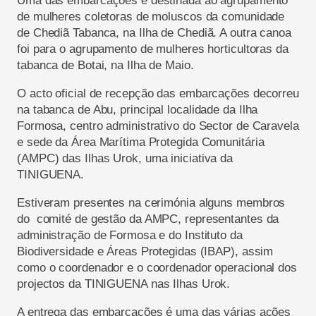
Uma das embarcações é destinada ao agrupamento
de mulheres coletoras de moluscos da comunidade
de
Chediã
Tabanca, na Ilha de
Chediã
.
A outra canoa
foi para o agrupamento de mulheres horticultoras da
tabanca de Botai, na Ilha de Maio
.
O
acto
oficial
de
re
cepção
das embarcações
decorreu
na t
a
b
anca de Abu,
principal l
o
calidade d
a Ilha
Formosa, centro administrativo do Sector de Caravela
e sede da Área Marítima Protegida Comunitária
(AMPC) das Ilhas
Urok
, uma iniciativa da
TINIGUENA
.
Estiveram presentes na cerimónia alguns m
embros
do comité de gestão d
a AMPC, representantes da
administração de Formosa e do Instituto
da
Biodiversidade e Áreas Protegidas (IBAP), assim
como o coordenador e o coordenador operacional d
os
projectos
da
TINIGUENA
nas Ilhas
Urok
.
A entrega das embarcações é uma das várias ações