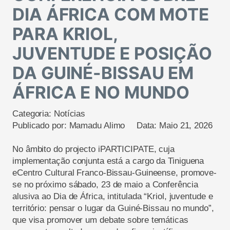
DIA ÁFRICA COM MOTE
PARA KRIOL,
JUVENTUDE E POSIÇÃO
DA GUINÉ-BISSAU EM
ÁFRICA E NO MUNDO
Categoria:
Notícias
Publicado por:
Mamadu Alimo
Data:
Maio 21, 2026
No âmbito do
projecto
i
PARTICIPATE,
cuja
implementação conjunta está a cargo d
a Tiniguena
e
Centro Cultural Franco-Bissau-Guineense
,
promove
-
se
no próximo sábado, 23 de maio a
C
onferência
alusi
va
ao
D
ia de África, intitulada “
Kriol
, juventude e
território: pensar o lugar da Guiné-Bissau no mundo”
,
que
visa promover
um debate sobre
temáticas