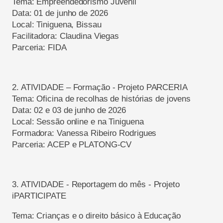
Tema:
Empreendedorismo Juvenil
Data:
01
de junho de
2026
Local: Tiniguena, Bissau
Facilitadora: Claudina Viegas
Parceria: FIDA
2.
ATIVIDADE
–
Formação
- P
rojeto
P
ARCERIA
Tema: Oficina de recolhas de histórias de jovens
Data: 02
e
03
de junho de
2026
Local: Sessão online e na Tiniguena
Formadora: Vanessa Ribeiro Rodrigues
Parceria: ACEP e PLATONG-CV
3.
ATIVIDADE
-
Reportagem do mês - Projeto
iPARTICIPATE
Tema: Crianças e o direito básico à Educação