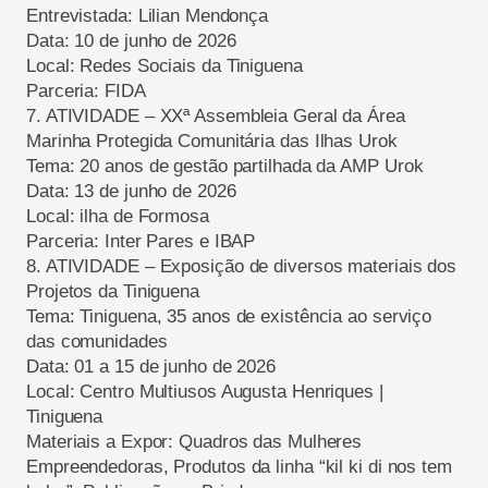
Entrevistada: Lilian Mendonça
Data: 10
de junho de 2
026
Local: Redes Sociais
da
Tiniguena
Parceria: FIDA
7.
ATIVIDADE
–
XXª A
ssembleia Geral da Área
Marinha Protegida Comunitária das
I
lhas
Urok
Tema: 20 anos de gestão partilhada da AMP
Urok
Data: 13
de junho de 2
026
Local: ilha de Formosa
Parceria:
Inter
Pares e IBAP
8.
ATIVIDADE
–
E
xposição
de diversos materiais d
os
P
rojetos
da Tiniguena
Tema:
Tiniguena
,
35 anos de existência
ao serviço
das comunidades
Data:
01 a 15 de junho de
2026
Local:
Centro Multiusos Augusta Henriques |
Tiniguena
Materiais a Expor: Q
uadros
das M
ulheres
E
mpreendedoras
,
Produtos da linha “
kil
ki
di
nos tem