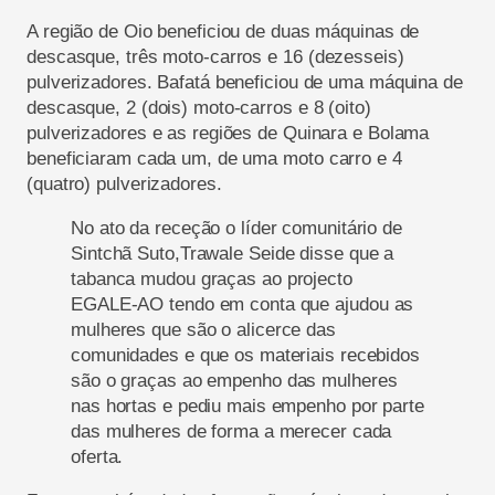
A região de Oio beneficiou de duas máquinas de
descasque, três moto-carros e 16 (
dezesseis
)
pulverizadores. Bafatá beneficiou de uma máquina de
descasque, 2 (dois) moto-carros e 8 (oito)
pulverizadores e as regiões de Quinara e Bolama
beneficiaram cada um, de um
a
moto carro e 4
(quatro) pulverizadores.
No ato da receção o líder comunitário de
Sintchã
Suto,
Trawale
Seide
disse que a
tabanca mudou graças ao
projecto
EGALE-AO tendo em conta que ajudou
as
mulheres
que
são
o
alic
erce das
comunidades e que os materiais recebidos
são
o
graças ao empenho das
mulheres
nas hortas e pediu mais empenho por parte
das mulheres de forma a merecer cada
oferta.