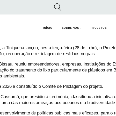
INÍCIO
SOBRE NÓS
PROJETOS
a Tiniguena lançou, nesta terça-feira (28 de julho), o Proj
ão, recuperação e reciclagem de resíduos no país.
Bissau, reuniu empreendedores, empresas, instituições do Es
uação do tratamento do lixo particularmente de plásticos em
s ambientais.
a 2026 e constituído o Comité de Pilotagem do projeto.
r
Cassamá
, que presidiu à cerimónia, classificou a iniciati
 é uma das maiores ameaças aos oceanos e à biodiversidade
esenvolvimento de políticas públicas mais eficazes, para o r