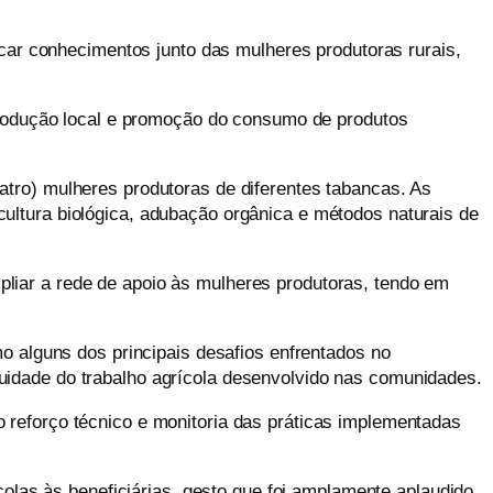
icar conhecimentos junto das mulheres produtoras rurais,
 produção local e promoção do consumo de produtos
uatro) mulheres produtoras de
diferentes
tabanca
s
. As
ultura biológica, adubação orgânica e métodos naturais de
liar a rede de apoio às mulheres produtoras, tendo em
mo alguns dos principais desafios enfrentados no
uidade do trabalho agrícola desenvolvido nas comunidades.
 reforço técnico e monitoria das práticas implementadas
colas às beneficiárias, gesto que foi amplamente aplaudido