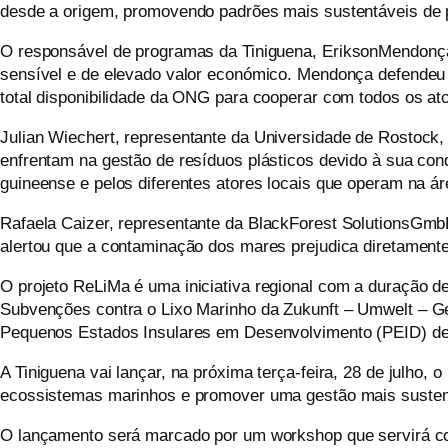
desde a origem, promovendo padrões mais sustentáveis de
O responsável de programas da Tiniguena,
Erikson
Mendonça
sensível e de elevado valor económico. Mendonça defendeu a
total disponibilidade da ONG para cooperar com todos os ato
Julian
Wiechert
, representante da Universidade de
Rostock
,
enfrentam na gestão de resíduos plásticos devido à sua con
guineense e pelos diferentes atores locais que operam na ár
Rafaela
Caizer
, representante da
BlackForest
Solutions
Gmb
alertou que a contaminação dos mares prejudica diretament
O projeto
ReLiMa
é uma iniciativa regional com a duração d
Subvenções contra o Lixo Marinho da
Zukunft
–
Umwelt
–
Ge
Pequenos Estados Insulares em Desenvolvimento (PEID) de l
A Tiniguena vai lançar, na próxima terça-feira, 28 de julho
ecossistemas marinhos e promover uma gestão mais sustent
O lançamento será marcado por um workshop que servirá como