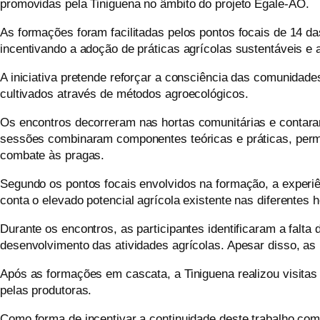
promovidas pela Tiniguena no âmbito do projeto
Egale
-AO.
As formações foram facilitadas pelos pontos focais de 14 da
incentivando a adoção de práticas agrícolas sustentáveis e
A iniciativa pretende reforçar a consciência das comunidad
cultivados através de métodos agroecológicos.
Os encontros decorreram
nas hortas comunitárias e contara
sessões combinaram componentes teóricas e práticas, permit
combate às pragas.
Segundo os pontos focais envolvidos na formação, a experi
conta o elevado potencial agrícola existente nas diferentes 
Durante os encontros, as participantes identificaram a falt
desenvolvimento das atividades agrícolas. Apesar disso, a
Após as formações em cascata, a Tiniguena realizou visitas
pelas produtoras.
Como forma de incentivar a continuidade deste trabalho comun