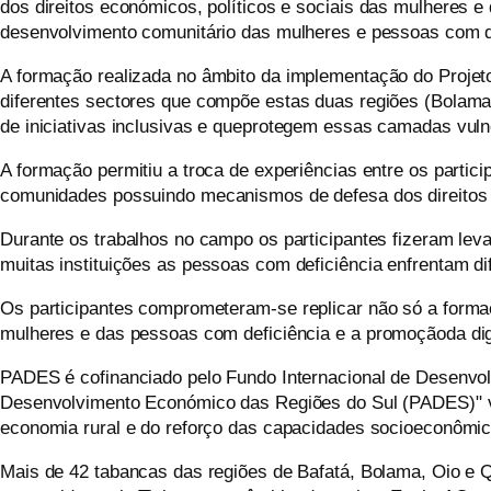
dos direitos económicos, políticos e sociais
das mulheres e 
desenvolvimento comunitário das mulheres e pessoas com d
A formação
realizada no âmbito da implementação do Proj
diferentes
sectores que compõe estas duas regiões (Bolama
de iniciativas inclusivas e que
protegem
essas camadas vuln
A formação permitiu a troca de experiências entre os partici
comunidades
possuindo mecanismos de defesa dos direitos
Durante os trabalhos no campo os participantes fizeram le
muitas
instituições as pessoas com
deficiência
enfrentam
di
Os participantes comprometeram-se
replicar não só a form
mulheres e das pessoas com deficiência
e
a
promoção
da d
PADES é cofinanciado pelo Fundo Internacional de Desenvol
Desenvolvimento Económico das Regiões do Sul (PADES)" vis
economia rural e do reforço das capacidades socioeconômic
Mais de 42 tabancas das regiões de Bafatá, Bolama, Oio e Q