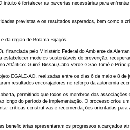
 intuito é fortalecer as parcerias necessárias para enfrenta
ividades previstas e os resultados esperados, bem como a c
.
 e da região de Bolama Bijagós.
30), financiada pelo Ministério Federal do Ambiente da Ale
sa estabelecer modelos sustentáveis de prevenção, recupera
no Atlântico: Guiné-Bissau,Cabo Verde e São Tomé e Príncip
eto EGALE-AO, realizadas entre os dias 6 de maio e 8 de ju
laram resultados encorajadores no reforço da autonomia eco
 e aberta, permitindo que todos os membros das associações
o longo do período de implementação. O processo criou um e
ntar críticas construtivas e recomendações orientadas para 
es beneficiárias apresentaram os progressos alcançados atr