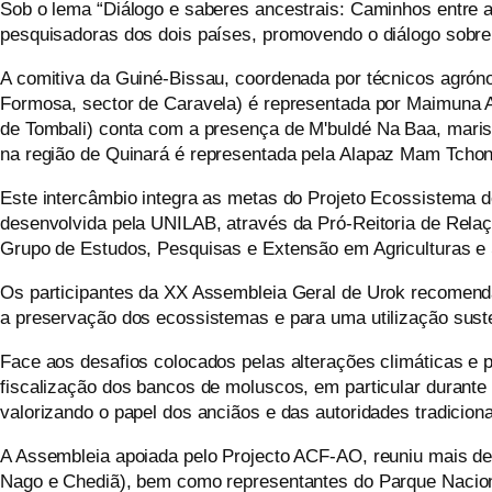
Sob o lema “Diálogo e saberes ancestrais: Caminhos entre a G
pesquisadoras dos dois países, promovendo o diálogo sobre
A comitiva da Guiné-Bissau, coordenada por técnicos agróno
Formosa, sector de Caravela) é representada por
Maimuna
A
de Tombali) conta com a presença de M'
buldé
Na
Baa
,
mari
na região de Quinará
é representada p
ela
Alapaz
Mam
Tcho
Este intercâmbio integra as metas do Projeto Ecossistema de 
desenvolvida pela UNILAB, através da Pró-Reitoria de Relaçõ
Grupo de Estudos, Pesquisas e Extensão em Agriculturas e
Os participantes da XX Assembleia Geral de Urok recomend
a preservação dos ecossistemas e para uma utilização suste
Face aos desafios colocados pelas alterações climáticas e p
fiscalização dos bancos de moluscos, em particular durant
valorizando o papel dos anciãos e das autoridades tradicion
A Assembleia apoiada pelo Projecto ACF-AO, reuniu mais de
Nago e Chediã), bem como representantes do Parque Naciona