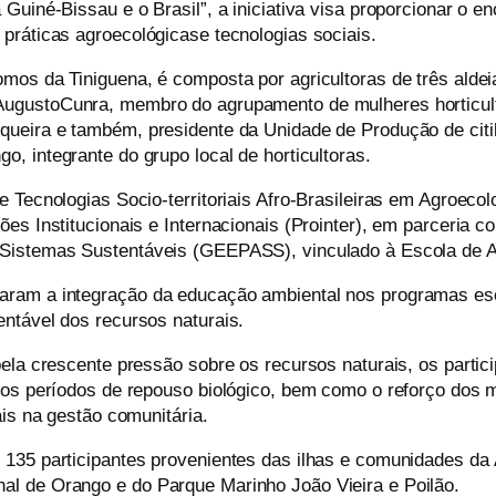
uiné-Bissau e o Brasil”, a iniciativa visa proporcionar o en
 práticas
agroecológicas
e tecnologias sociais.
mos da Tiniguena, é composta por agricultoras de três alde
ugusto
Cunra
, membro do agrupamento de mulheres horticu
squeira e também,
presidente da Unidade de Produção de
citi
ngo
, integrante do grupo local de horticultoras.
Tecnologias Socio-territoriais Afro-Brasileiras em Agroecolog
es Institucionais e Internacionais (
Prointer
), em parceria c
 Sistemas Sustentáveis (GEEPASS), vinculado à Escola de 
aram a integração da educação ambiental nos programas esc
ntável dos recursos naturais.
ela crescente pressão sobre os recursos naturais, os partic
e os períodos de repouso biológico, bem como o reforço dos
ais na gestão comunitária.
 135 participantes provenientes das ilhas e comunidades da
l de Orango e do Parque Marinho João Vieira e Poilão.