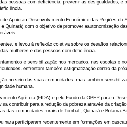
das pessoas com deficiência
,
prevenir
as
desigualdades, e p
eficiência
.
eto de Apoio ao Desenvolvimento Económico das Regiões do 
 e Quinará)
com o objetivo de
promover a
autonomização das
eráveis.
pantes, e levou
à
reflexão coletiva sobre os desafios relacio
 das mulheres e das pessoas com deficiência.
vantamentos e sensibilização nos mercados, nas escolas e
no
ficul
dad
es
, enfrentam também estigmatização dentro da próp
ação no seio das suas
comunidades,
mas também
,
sensibiliz
ignidade humana
.
vimento Agrícola (FIDA) e pelo Fundo da OPEP para o Desenv
a contribuir para a redução da pobreza através da criação
as das comunidades rurais de Tombali, Quinará e Bolama-Bi
uinara participaram recentemente em formações em cascata s