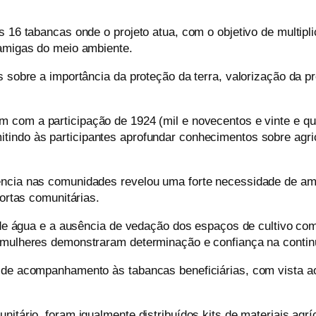
s 16 tabancas onde o projeto atua, com o objetivo de multipl
 amigas do meio ambiente.
es sobre a importância da proteção da terra, valorização da
m com a participação de 1924 (mil e novecentos e vinte e q
indo às participantes aprofundar conhecimentos sobre agric
ência nas comunidades revelou uma forte necessidade de amp
hortas comunitárias.
a de água e a ausência de vedação dos espaços de cultivo co
s mulheres demonstraram determinação e confiança na contin
 de acompanhamento às tabancas beneficiárias, com vista ao
itário, foram igualmente distribuídos kits de materiais agrí