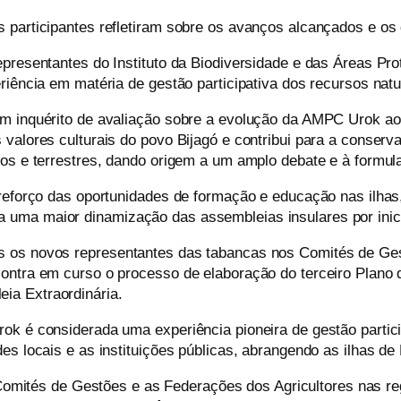
 participantes refletiram sobre os avanços alcançados e os 
epresentantes do Instituto da Biodiversidade e das Áreas P
riência em matéria de gestão participativa dos recursos natu
m inquérito de avaliação sobre a evolução da AMPC Urok ao 
valores culturais do povo Bijagó e contribui para a conserva
hos e terrestres, dando origem a um amplo debate e à formu
o reforço das oportunidades de formação e educação nas ilh
uma maior dinamização das assembleias insulares por inici
s os novos representantes das tabancas nos Comités de Ges
contra em curso o processo de elaboração do terceiro Plano
ia Extraordinária.
ok é considerada uma experiência pioneira de gestão partic
es locais e as instituições públicas, abrangendo as ilhas d
omités de Gestões e as Federações dos Agricultores nas r