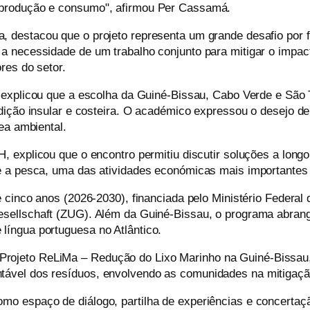
 produção e consumo", afirmou Per
Cassamá
.
, destacou que o projeto representa um grande desafio por 
 necessidade de um trabalho conjunto para mitigar o impact
res do setor.
 explicou que a escolha da Guiné-Bissau, Cabo Verde e São
dição insular e costeira. O académico expressou o desejo d
ea ambiental.
H
, explicou que o encontro permitiu discutir soluções a long
e a pesca, uma das atividades económicas mais importantes
e cinco anos (2026-2030), financiada pelo Ministério Feder
sellschaft
(ZUG). Além da
Guiné-Bissau, o programa abran
íngua portuguesa no Atlântico.
, o Projeto ReLiMa – Redução do Lixo Marinho na Guiné-Bissau
ável dos resíduos, envolvendo as comunidades na mitigaçã
 espaço de diálogo, partilha de experiências e concertação