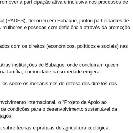
romover a participação ativa e inclusiva nos processos de
Sul (PADES),
decorreu em
Bubaque
,
ju
ntou participantes de
 mulheres e pessoas com deficiência através da promoção
nados com os direitos
(
económicos, políticos e sociais
)
nas
utras instituições de Bubaque, onde concluíram
que
em
ria família, comunidade
na
sociedade
em
geral.
a-las sobre
os
mecanismos de defesa dos direitos das
olvimento Internacional, o "Projeto de Apoio ao
 de condições para o desenvolvimento sustentável da
jagós.
obre teorias e práticas de agricultura ecológica,